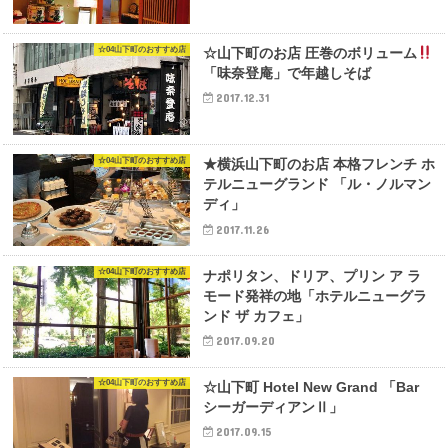
☆04山下町のおすすめ店
☆山下町のお店 圧巻のボリューム
「味奈登庵」で年越しそば
2017.12.31
☆04山下町のおすすめ店
★横浜山下町のお店 本格フレンチ ホ
テルニューグランド 「ル・ノルマン
ディ」
2017.11.26
☆04山下町のおすすめ店
ナポリタン、ドリア、プリン ア ラ
モード発祥の地「ホテルニューグラ
ンド ザ カフェ」
2017.09.20
☆04山下町のおすすめ店
☆山下町 Hotel New Grand 「Bar
シーガーディアンⅡ」
2017.09.15