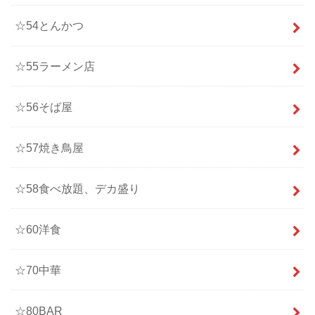
☆54とんかつ
☆55ラーメン店
☆56そば屋
☆57焼き鳥屋
☆58食べ放題、デカ盛り
☆60洋食
☆70中華
☆80BAR