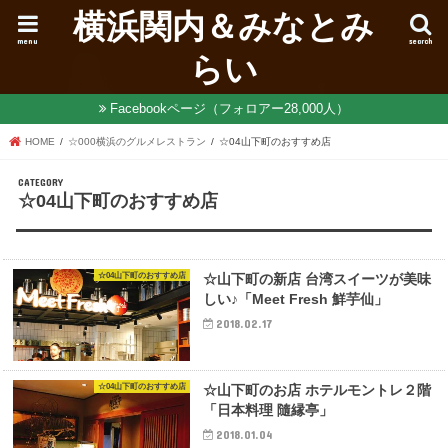
横浜関内＆みなとみ
menu
search
らい
Facebookページ（フォロアー28,000人）
HOME
☆000横浜のグルメレストラン
☆04山下町のおすすめ店
☆04山下町のおすすめ店
☆04山下町のおすすめ店
☆山下町の新店 台湾スイーツが美味
しい♪「Meet Fresh 鮮芋仙」
2018.02.17
☆04山下町のおすすめ店
☆山下町のお店 ホテルモントレ２階
「日本料理 隨縁亭」
2018.01.04