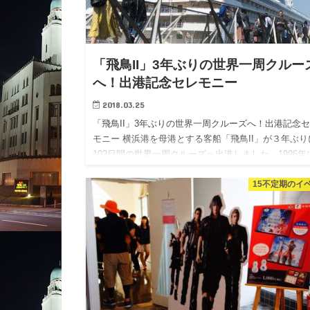
「飛鳥II」3年ぶりの世界一周クルー
へ！出港記念セレモニー
2018.03.25
「飛鳥II」3年ぶりの世界一周クルーズへ！出港記念
モニー 横浜港を母港とする客船「飛鳥II」が３年ぶり
102日間の世界一周クルーズへ出港しました。1996年
「飛鳥」で世界一周クルーズを初めて運航してから今
15不定期のイ
で2…