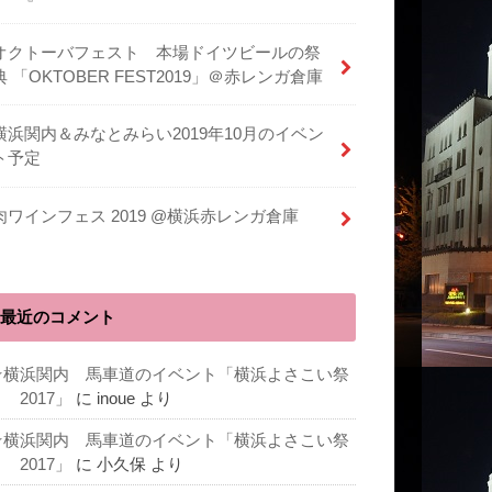
オクトーバフェスト 本場ドイツビールの祭
典 「OKTOBER FEST2019」＠赤レンガ倉庫
横浜関内＆みなとみらい2019年10月のイベン
ト予定
肉ワインフェス 2019 @横浜赤レンガ倉庫
最近のコメント
★横浜関内 馬車道のイベント「横浜よさこい祭
 2017」
に
inoue
より
★横浜関内 馬車道のイベント「横浜よさこい祭
 2017」
に
小久保
より