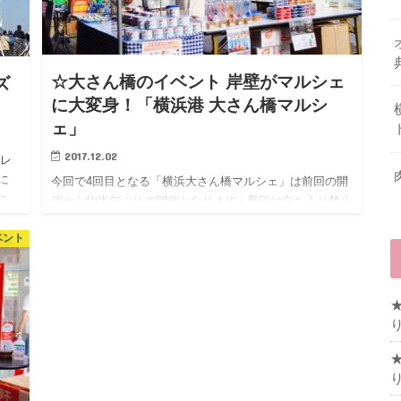
☆大さん橋のイベント 岸壁がマルシェ
ズ
に大変身！「横浜港 大さん橋マルシ
ェ」
2017.12.02
セレ
に
今回で4回目となる「横浜大さん橋マルシェ」は前回の開
に
催から約半年ぶりの開催となります♪ 普段は立ち入り禁止
回
エリアの山下公園側エプロン(岸壁)に、約100店が集う大
ベント
規模マルシェは横浜の食を始め、全国各地の物産がズラ
リ
&n…
り
り