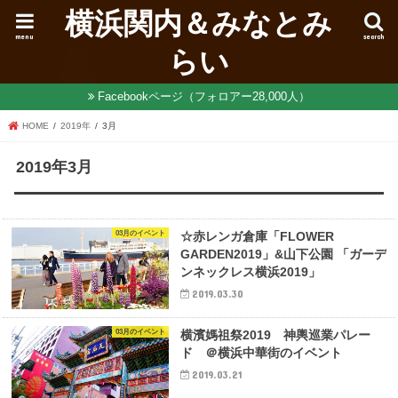
横浜関内＆みなとみ
menu
search
らい
Facebookページ（フォロアー28,000人）
HOME
2019年
3月
2019年3月
03月のイベント
☆赤レンガ倉庫「FLOWER
GARDEN2019」&山下公園 「ガーデ
ンネックレス横浜2019」
2019.03.30
03月のイベント
横濱媽祖祭2019 神輿巡業パレー
ド ＠横浜中華街のイベント
2019.03.21