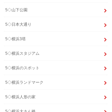
5◇山下公園
5◇日本大通り
5◇横浜3塔
5◇横浜スタジアム
5◇横浜のスポット
5◇横浜ランドマーク
5◇横浜人形の家
5◇横浜大さん橋