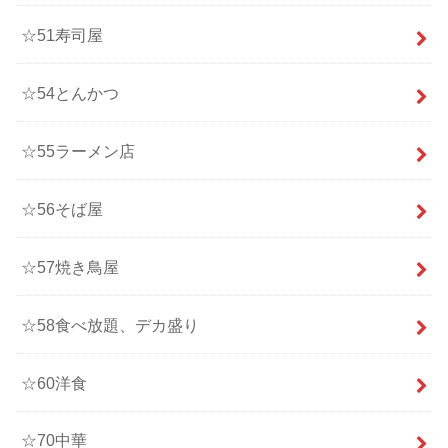
☆51寿司屋
☆54とんかつ
☆55ラーメン店
☆56そば屋
☆57焼き鳥屋
☆58食べ放題、デカ盛り
☆60洋食
☆70中華