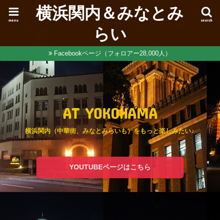
横浜関内＆みなとみ
menu
search
らい
Facebookページ（フォロアー28,000人）
AT YOKOHAMA
横浜関内（中華街、みなとみらいも）をもっと楽しみたい♪
YOUTUBEページはこちら