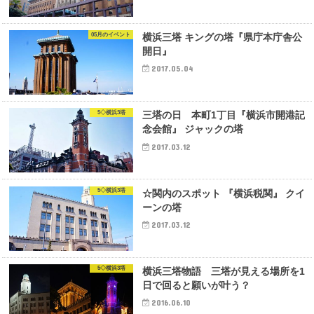
05月のイベント
横浜三塔 キングの塔『県庁本庁舎公
開日』
2017.05.04
5◇横浜3塔
三塔の日 本町1丁目『横浜市開港記
念会館』 ジャックの塔
2017.03.12
5◇横浜3塔
☆関内のスポット 『横浜税関』 クイ
ーンの塔
2017.03.12
5◇横浜3塔
横浜三塔物語 三塔が見える場所を1
日で回ると願いが叶う？
2016.06.10