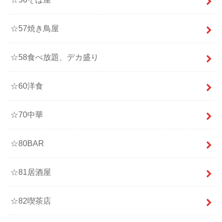
☆57焼き鳥屋
☆58食べ放題、デカ盛り
☆60洋食
☆70中華
☆80BAR
☆81居酒屋
☆82喫茶店