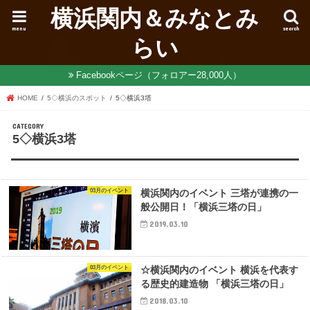
横浜関内＆みなとみ
menu
search
らい
Facebookページ（フォロアー28,000人）
HOME
5◇横浜のスポット
5◇横浜3塔
5◇横浜3塔
03月のイベント
横浜関内のイベント 三塔が連携の一
般公開日！「横浜三塔の日」
2019.03.10
03月のイベント
☆横浜関内のイベント 横浜を代表す
る歴史的建造物 「横浜三塔の日」
2018.03.10