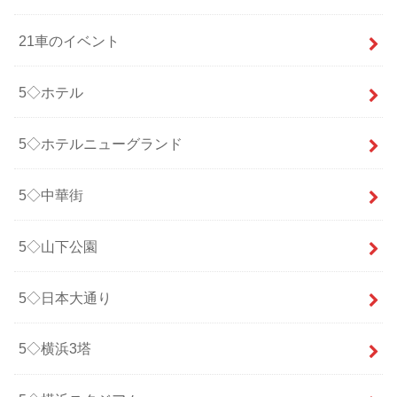
21車のイベント
5◇ホテル
5◇ホテルニューグランド
5◇中華街
5◇山下公園
5◇日本大通り
5◇横浜3塔