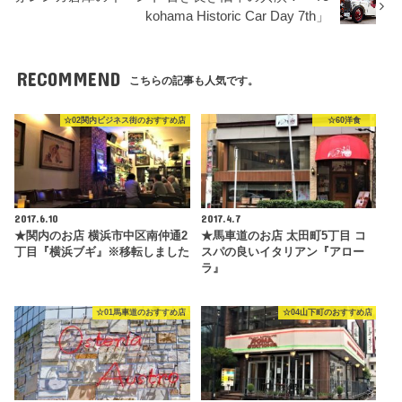
kohama Historic Car Day 7th」
RECOMMEND
こちらの記事も人気です。
☆02関内ビジネス街のおすすめ店
☆60洋食
2017.6.10
2017.4.7
★関内のお店 横浜市中区南仲通2
★馬車道のお店 太田町5丁目 コ
丁目『横浜ブギ』※移転しました
スパの良いイタリアン『アロー
ラ』
☆01馬車道のおすすめ店
☆04山下町のおすすめ店