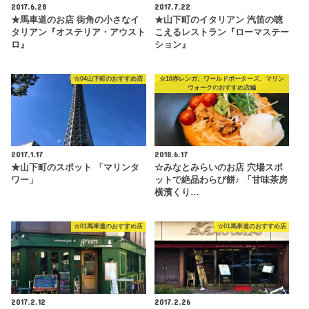
2017.6.28
2017.7.22
★馬車道のお店 街角の小さなイ
★山下町のイタリアン 汽笛の聴
タリアン『オステリア・アウスト
こえるレストラン『ローマステー
ロ』
ション』
☆04山下町のおすすめ店
☆10赤レンガ、ワールドポーターズ、マリン
ウォークのおすすめ店編
2017.1.17
2018.6.17
★山下町のスポット 「マリンタ
☆みなとみらいのお店 穴場スポ
ワー」
ットで絶品わらび餅♪ 「甘味茶房
横濱くり…
☆01馬車道のおすすめ店
☆01馬車道のおすすめ店
2017.2.12
2017.2.26