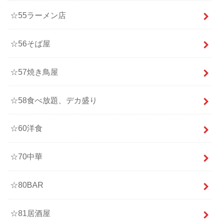
☆55ラーメン店
☆56そば屋
☆57焼き鳥屋
☆58食べ放題、デカ盛り
☆60洋食
☆70中華
☆80BAR
☆81居酒屋