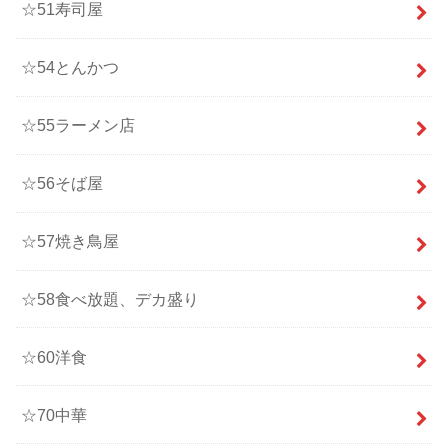
☆51寿司屋
☆54とんかつ
☆55ラーメン店
☆56そば屋
☆57焼き鳥屋
☆58食べ放題、デカ盛り
☆60洋食
☆70中華