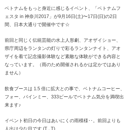
ベトナムをもっと身近に感じるイベント、「ベトナムフ
ェスタ in 神奈川2017」が9月16日(土)〜17日(日)の2日
間、日本大通りで開催中です☆
前回と同じく伝統芸能の水上人形劇、アオザイショー、
県庁周辺をランタンの灯りで彩るランタンナイト、アオ
ザイを着て記念撮影体験など素敵な体験ができる内容と
なっています。（雨のため開催されるかは定かではあり
ません）
飲食ブースは 1.5 倍に拡大との事で、ベトナムコーヒー、
フォー、バインミー、333ビールでベトナム気分を満喫出
来ます♪
イベント初日の今日はあいにくの雨模様‥。前回よりも
人出は少な目です (T . T)