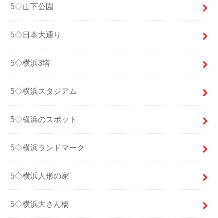
5◇山下公園
5◇日本大通り
5◇横浜3塔
5◇横浜スタジアム
5◇横浜のスポット
5◇横浜ランドマーク
5◇横浜人形の家
5◇横浜大さん橋