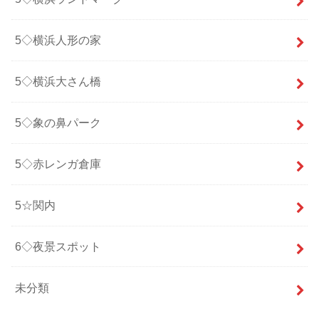
5◇横浜人形の家
5◇横浜大さん橋
5◇象の鼻パーク
5◇赤レンガ倉庫
5☆関内
6◇夜景スポット
未分類