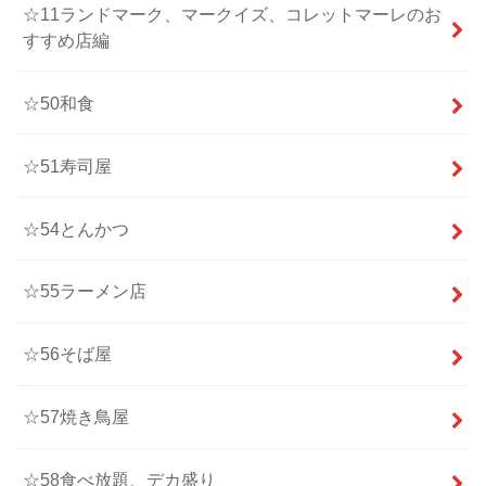
☆11ランドマーク、マークイズ、コレットマーレのお
すすめ店編
☆50和食
☆51寿司屋
☆54とんかつ
☆55ラーメン店
☆56そば屋
☆57焼き鳥屋
☆58食べ放題、デカ盛り