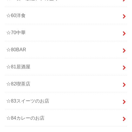
☆60洋食
☆70中華
☆80BAR
☆81居酒屋
☆82喫茶店
☆83スイーツのお店
☆84カレーのお店