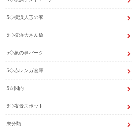
5◇横浜人形の家
5◇横浜大さん橋
5◇象の鼻パーク
5◇赤レンガ倉庫
5☆関内
6◇夜景スポット
未分類