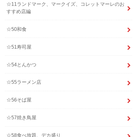
☆11ランドマーク、マークイズ、コレットマーレのお
すすめ店編
☆50和食
☆51寿司屋
☆54とんかつ
☆55ラーメン店
☆56そば屋
☆57焼き鳥屋
☆58食べ放題、デカ盛り