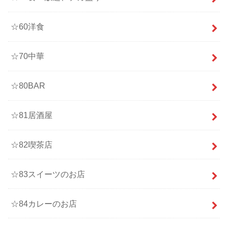
☆60洋食
☆70中華
☆80BAR
☆81居酒屋
☆82喫茶店
☆83スイーツのお店
☆84カレーのお店