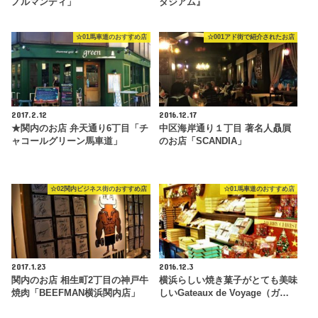
ノルマンディ」
タジアム』
☆01馬車道のおすすめ店
☆001アド街で紹介されたお店
2017.2.12
2016.12.17
★関内のお店 弁天通り6丁目「チ
中区海岸通り１丁目 著名人贔屓
ャコールグリーン馬車道」
のお店「SCANDIA」
☆02関内ビジネス街のおすすめ店
☆01馬車道のおすすめ店
2017.1.23
2016.12.3
関内のお店 相生町2丁目の神戸牛
横浜らしい焼き菓子がとても美味
焼肉「BEEFMAN横浜関内店」
しいGateaux de Voyage（ガ…