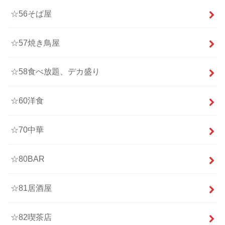
☆56そば屋
☆57焼き鳥屋
☆58食べ放題、デカ盛り
☆60洋食
☆70中華
☆80BAR
☆81居酒屋
☆82喫茶店