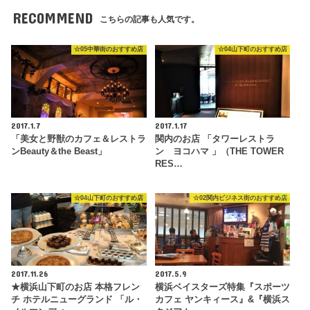
RECOMMEND
こちらの記事も人気です。
☆05中華街のおすすめ店
☆04山下町のおすすめ店
2017.1.7
2017.1.17
「美女と野獣のカフェ＆レストラ
関内のお店 「タワーレストラ
ンBeauty＆the Beast」
ン ヨコハマ 」（THE TOWER
RES…
☆04山下町のおすすめ店
☆02関内ビジネス街のおすすめ店
2017.11.26
2017.5.9
★横浜山下町のお店 本格フレン
横浜ベイスターズ特集『スポーツ
チ ホテルニューグランド 「ル・
カフェ ヤンキィース』&『横浜ス