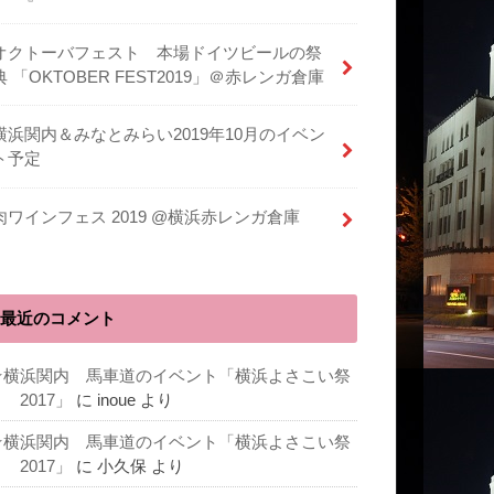
オクトーバフェスト 本場ドイツビールの祭
典 「OKTOBER FEST2019」＠赤レンガ倉庫
横浜関内＆みなとみらい2019年10月のイベン
ト予定
肉ワインフェス 2019 @横浜赤レンガ倉庫
最近のコメント
★横浜関内 馬車道のイベント「横浜よさこい祭
 2017」
に
inoue
より
★横浜関内 馬車道のイベント「横浜よさこい祭
 2017」
に
小久保
より