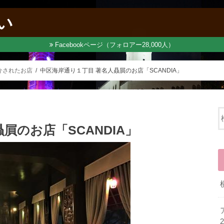
い
Facebookページ（フォロアー28,000人）
介されたお店
中区海岸通り１丁目 著名人贔屓のお店「SCANDIA」
屓のお店「SCANDIA」