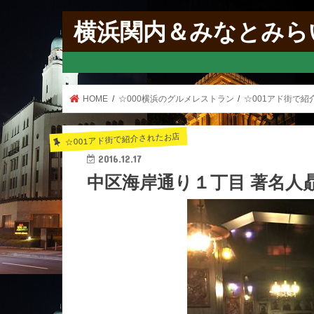
横浜関内＆みなとみら
HOME
☆000横浜のグルメレストラン
☆001アド街で紹
☆001アド街で紹介されたお店
2016.12.17
中区海岸通り１丁目 著名人贔