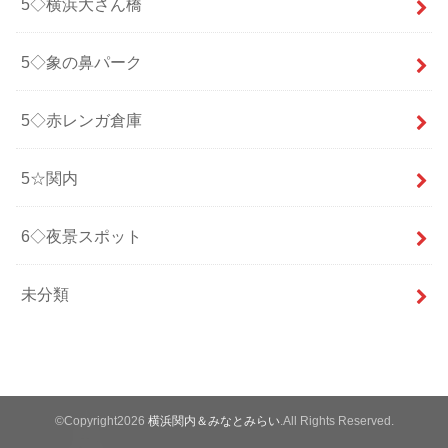
5◇横浜大さん橋
5◇象の鼻パーク
5◇赤レンガ倉庫
5☆関内
6◇夜景スポット
未分類
©Copyright2026
横浜関内＆みなとみらい
.All Rights Reserved.