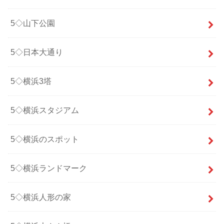
5◇山下公園
5◇日本大通り
5◇横浜3塔
5◇横浜スタジアム
5◇横浜のスポット
5◇横浜ランドマーク
5◇横浜人形の家