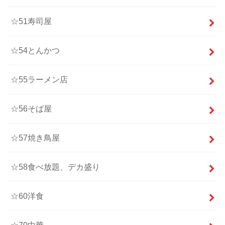
☆51寿司屋
☆54とんかつ
☆55ラーメン店
☆56そば屋
☆57焼き鳥屋
☆58食べ放題、デカ盛り
☆60洋食
☆70中華