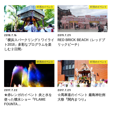
07月のイベント
07月のイベント
2018.7.16
2019.7.29
「横浜スパークリングトワイライ
RED BRICK BEACH（レッドブ
ト2018」多彩なプログラムを楽
リックビーチ）
しむ２日間♪
07月のイベント
07月のイベント
2017.7.22
2017.7.29
★赤レンガのイベント 炎と水を
☆馬車道のイベント 厳島神社例
使った噴水ショー『FLAME
大祭『関内まつり』
FOUNTA…