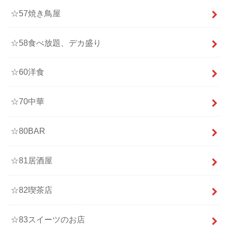
☆57焼き鳥屋
☆58食べ放題、デカ盛り
☆60洋食
☆70中華
☆80BAR
☆81居酒屋
☆82喫茶店
☆83スイーツのお店