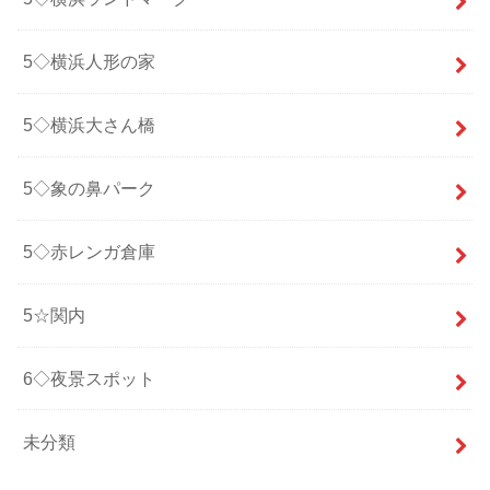
5◇横浜人形の家
5◇横浜大さん橋
5◇象の鼻パーク
5◇赤レンガ倉庫
5☆関内
6◇夜景スポット
未分類