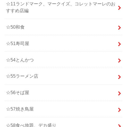
☆11ランドマーク、マークイズ、コレットマーレのお
すすめ店編
☆50和食
☆51寿司屋
☆54とんかつ
☆55ラーメン店
☆56そば屋
☆57焼き鳥屋
☆58食べ放題、デカ盛り