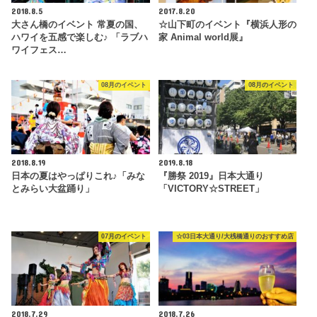
2018.8.5
2017.8.20
大さん橋のイベント 常夏の国、
☆山下町のイベント『横浜人形の
ハワイを五感で楽しむ♪ 「ラブハ
家 Animal world展』
ワイフェス…
08月のイベント
08月のイベント
2018.8.19
2019.8.18
日本の夏はやっぱりこれ♪「みな
『勝祭 2019』日本大通り
とみらい大盆踊り」
「VICTORY☆STREET」
07月のイベント
☆03日本大通り/大桟橋通りのおすすめ店
2018.7.29
2018.7.26