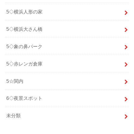
5◇横浜人形の家
5◇横浜大さん橋
5◇象の鼻パーク
5◇赤レンガ倉庫
5☆関内
6◇夜景スポット
未分類