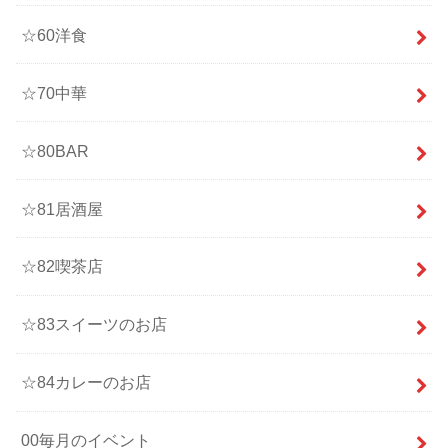
☆60洋食
☆70中華
☆80BAR
☆81居酒屋
☆82喫茶店
☆83スイーツのお店
☆84カレーのお店
00毎月のイベント