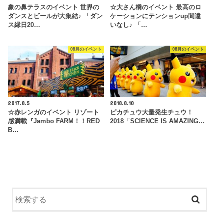
象の鼻テラスのイベント 世界の
☆大さん橋のイベント 最高のロ
ダンスとビールが大集結♪ 「ダン
ケーションにテンションup間違
ス縁日20…
いなし♪ 「…
08月のイベント
08月のイベント
2017.8.5
2018.8.10
☆赤レンガのイベント リゾート
ピカチュウ大量発生チュウ！
感満載『Jambo FARM！！RED
2018「SCIENCE IS AMAZING…
B…