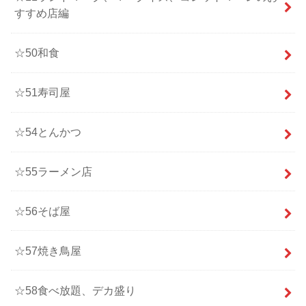
すすめ店編
☆50和食
☆51寿司屋
☆54とんかつ
☆55ラーメン店
☆56そば屋
☆57焼き鳥屋
☆58食べ放題、デカ盛り