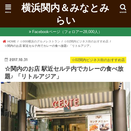
横浜関内＆みなとみ
menu
search
らい
Facebookページ（フォロアー28,000人）
HOME
☆000横浜のグルメレストラン
☆02関内ビジネス街のおすすめ店
☆関内のお店 駅近セルテ内でカレーの食べ放題♪ 「リトルアジア」
2017.10.31
☆02関内ビジネス街のおすすめ店
☆関内のお店 駅近セルテ内でカレーの食べ放
題♪ 「リトルアジア」