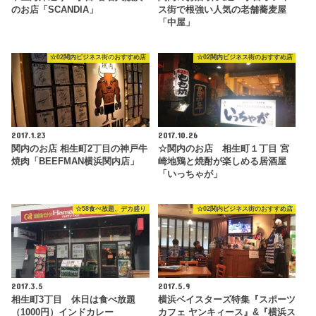
のお店「SCANDIA」
ス街で根強い人気の老舗蕎麦屋
「中屋」
☆02関内ビジネス街のおすすめ店
☆02関内ビジネス街のおすすめ店
2017.1.23
2017.10.26
関内のお店 相生町2丁目の神戸牛
☆関内のお店 相生町１丁目 宮
焼肉「BEEFMAN横浜関内店」
崎地鶏と焼酎が楽しめる居酒屋
「いっちゃが」
☆58食べ放題、デカ盛り
☆02関内ビジネス街のおすすめ店
2017.3.5
2017.5.9
相生町3丁目 休日は食べ放題
横浜ベイスターズ特集『スポーツ
（1000円）インドカレー
カフェ ヤンキィース』&『横浜ス