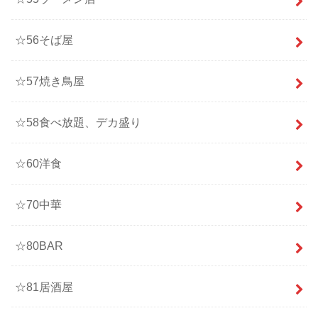
☆56そば屋
☆57焼き鳥屋
☆58食べ放題、デカ盛り
☆60洋食
☆70中華
☆80BAR
☆81居酒屋