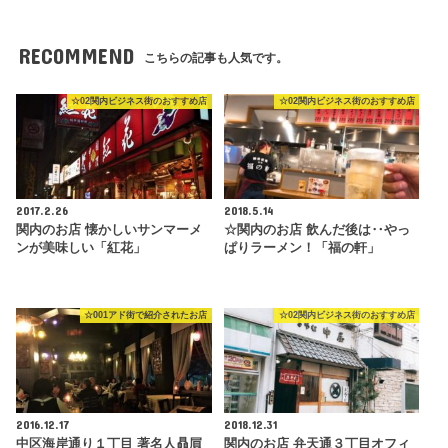
RECOMMEND
こちらの記事も人気です。
☆02関内ビジネス街のおすすめ店
☆02関内ビジネス街のおすすめ店
2017.2.26
2018.5.14
関内のお店 懐かしいサンマーメ
☆関内のお店 飲んだ後は‥やっ
ンが美味しい「紅花」
ぱりラーメン！「福の軒」
☆001アド街で紹介されたお店
☆02関内ビジネス街のおすすめ店
2016.12.17
2018.12.31
中区海岸通り１丁目 著名人贔屓
関内のお店 弁天通３丁目オフィ