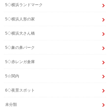
5◇横浜ランドマーク
5◇横浜人形の家
5◇横浜大さん橋
5◇象の鼻パーク
5◇赤レンガ倉庫
5☆関内
6◇夜景スポット
未分類