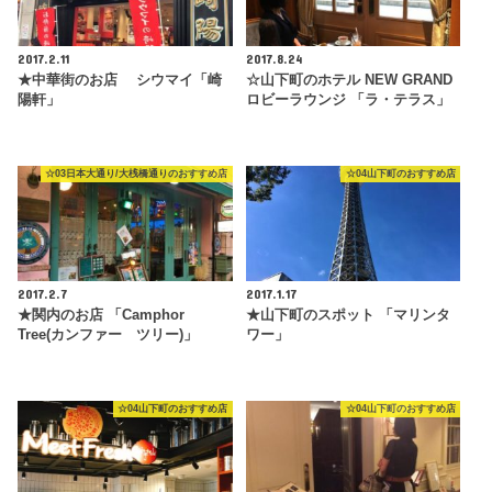
2017.2.11
2017.8.24
★中華街のお店 シウマイ「崎
☆山下町のホテル NEW GRAND
陽軒」
ロビーラウンジ 「ラ・テラス」
☆03日本大通り/大桟橋通りのおすすめ店
☆04山下町のおすすめ店
2017.2.7
2017.1.17
★関内のお店 「Camphor
★山下町のスポット 「マリンタ
Tree(カンファー ツリー)」
ワー」
☆04山下町のおすすめ店
☆04山下町のおすすめ店