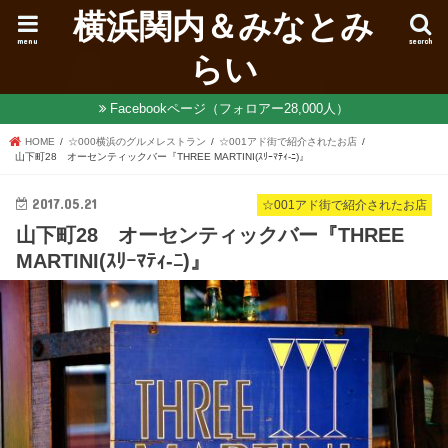
横浜関内＆みなとみ
menu
search
らい
Facebookページ（フォロアー28,000人）
HOME
☆000横浜のグルメレストラン
☆001アド街で紹介されたお店
山下町28 オーセンティックバー『THREE MARTINI(ｽﾘｰﾏﾃｨ-ﾆ)』
2017.05.21
☆001アド街で紹介されたお店
山下町28 オーセンティックバー『THREE
MARTINI(ｽﾘｰﾏﾃｨ-ﾆ)』