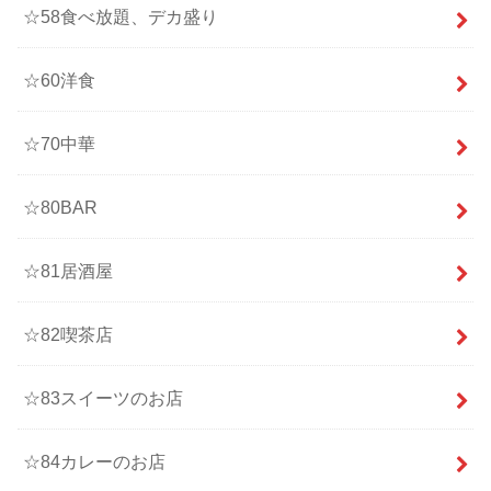
☆58食べ放題、デカ盛り
☆60洋食
☆70中華
☆80BAR
☆81居酒屋
☆82喫茶店
☆83スイーツのお店
☆84カレーのお店