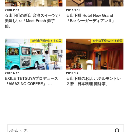
2018.2.17
2017.9.15
☆山下町の新店 台湾スイーツが
☆山下町 Hotel New Grand
美味しい♪「Meet Fresh 鮮芋
「Bar シーガーディアンⅡ」
仙」
☆04山下町のおすすめ店
☆04山下町のおすすめ店
2017.6.17
2018.1.4
EXILE TETSUYAプロデュース
☆山下町のお店 ホテルモントレ
『AMAZING COFFEE』 …
２階「日本料理 隨縁亭」