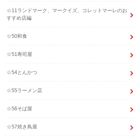
☆11ランドマーク、マークイズ、コレットマーレのお
すすめ店編
☆50和食
☆51寿司屋
☆54とんかつ
☆55ラーメン店
☆56そば屋
☆57焼き鳥屋