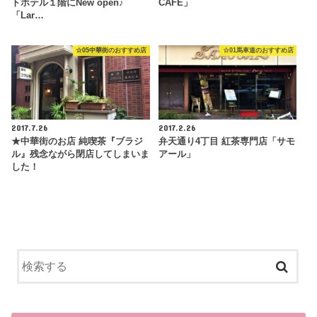
トホテル１階にNew open♪
CAFE」
「Lar…
☆05中華街のおすすめ店
☆01馬車道のおすすめ店
2017.7.26
2017.2.26
★中華街のお店 純喫茶『ブラジ
弁天通り4丁目 紅茶専門店「サモ
ル』残念ながら閉店してしまいま
アール」
した！