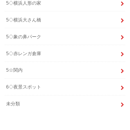
5◇横浜人形の家
5◇横浜大さん橋
5◇象の鼻パーク
5◇赤レンガ倉庫
5☆関内
6◇夜景スポット
未分類