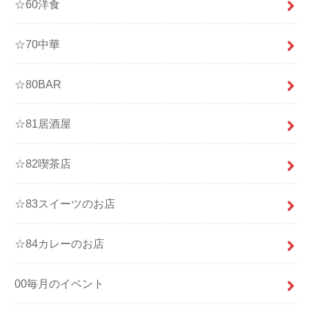
☆60洋食
☆70中華
☆80BAR
☆81居酒屋
☆82喫茶店
☆83スイーツのお店
☆84カレーのお店
00毎月のイベント