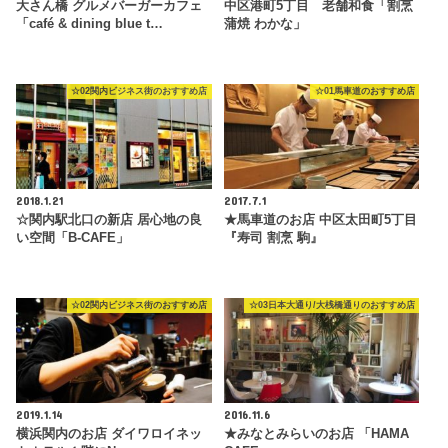
大さん橋 グルメバーガーカフェ
中区港町5丁目 老舗和食「割烹
「café & dining blue t…
蒲焼 わかな」
☆02関内ビジネス街のおすすめ店
☆01馬車道のおすすめ店
2018.1.21
2017.7.1
☆関内駅北口の新店 居心地の良
★馬車道のお店 中区太田町5丁目
い空間「B-CAFE」
『寿司 割烹 駒』
☆02関内ビジネス街のおすすめ店
☆03日本大通り/大桟橋通りのおすすめ店
2019.1.14
2016.11.6
横浜関内のお店 ダイワロイネッ
★みなとみらいのお店 「HAMA