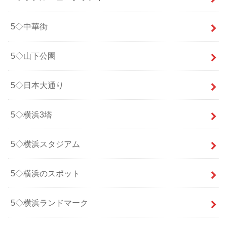
5◇中華街
5◇山下公園
5◇日本大通り
5◇横浜3塔
5◇横浜スタジアム
5◇横浜のスポット
5◇横浜ランドマーク