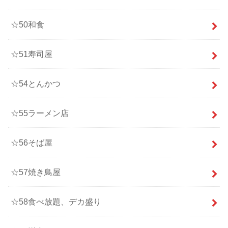
☆50和食
☆51寿司屋
☆54とんかつ
☆55ラーメン店
☆56そば屋
☆57焼き鳥屋
☆58食べ放題、デカ盛り