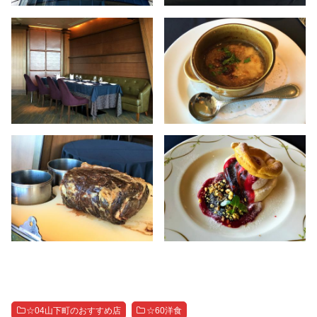
☆04山下町のおすすめ店
☆60洋食