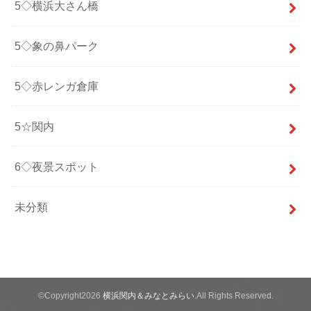
5◇横浜大さん橋
5◇象の鼻パーク
5◇赤レンガ倉庫
5☆関内
6◇夜景スポット
未分類
©Copyright2026
横浜関内＆みなとみらい
.All Rights Reserved.