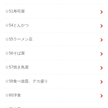
☆51寿司屋
☆54とんかつ
☆55ラーメン店
☆56そば屋
☆57焼き鳥屋
☆58食べ放題、デカ盛り
☆60洋食