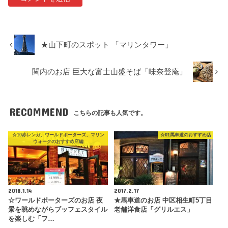
★山下町のスポット 「マリンタワー」
関内のお店 巨大な富士山盛そば「味奈登庵」
RECOMMEND
こちらの記事も人気です。
☆10赤レンガ、ワールドポーターズ、マリン
☆01馬車道のおすすめ店
ウォークのおすすめ店編
2018.1.14
2017.2.17
☆ワールドポーターズのお店 夜
★馬車道のお店 中区相生町5丁目
景を眺めながらブッフェスタイル
老舗洋食店「グリルエス」
を楽しむ「フ…