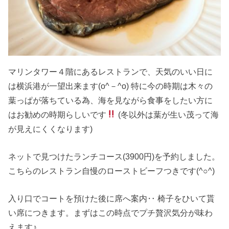
マリンタワー４階にあるレストランで、天気のいい日に
は横浜港が一望出来ます(o^－^o) 特に今の時期は木々の
葉っぱが落ちている為、海を見ながら食事をしたい方に
はお勧めの時期らしいです
(冬以外は葉が生い茂って海
が見えにくくなります)
ネットで見つけたランチコース(3900円)を予約しました。
こちらのレストラン自慢のローストビーフつきです(^○^)
入り口でコートを預けた後に席へ案内‥ 椅子をひいて貰
い席につきます。まずはこの時点でプチ贅沢気分が味わ
えます♪