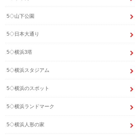
5◇山下公園
5◇日本大通り
5◇横浜3塔
5◇横浜スタジアム
5◇横浜のスポット
5◇横浜ランドマーク
5◇横浜人形の家