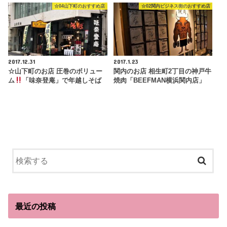
☆04山下町のおすすめ店
☆02関内ビジネス街のおすすめ店
2017.12.31
2017.1.23
☆山下町のお店 圧巻のボリュー
関内のお店 相生町2丁目の神戸牛
ム
「味奈登庵」で年越しそば
焼肉「BEEFMAN横浜関内店」
最近の投稿