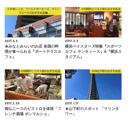
☆10赤レンガ、ワールドポーターズ、マリン
☆02関内ビジネス街のおすすめ店
ウォークのおすすめ店編
2017.4.2
2017.5.9
★みなとみらいのお店 各国の料
横浜ベイスターズ特集『スポーツ
理が食べられる『ポートテラスカ
カフェ ヤンキィース』&『横浜ス
フェ』
タジアム』
☆02関内ビジネス街のおすすめ店
☆04山下町のおすすめ店
2017.3.26
2017.1.17
南仏ニースのビストロを体現「フ
★山下町のスポット 「マリンタ
レンチ酒場 ボンマルシェ」
ワー」