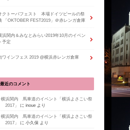
オクトーバフェスト 本場ドイツビールの祭
典 「OKTOBER FEST2019」＠赤レンガ倉庫
横浜関内＆みなとみらい2019年10月のイベン
ト予定
肉ワインフェス 2019 @横浜赤レンガ倉庫
最近のコメント
★横浜関内 馬車道のイベント「横浜よさこい祭
 2017」
に
inoue
より
★横浜関内 馬車道のイベント「横浜よさこい祭
 2017」
に
小久保
より