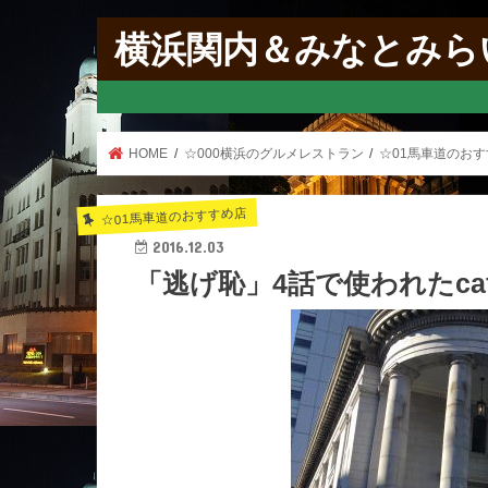
横浜関内＆みなとみら
HOME
☆000横浜のグルメレストラン
☆01馬車道のお
☆01馬車道のおすすめ店
2016.12.03
「逃げ恥」4話で使われたcafe 