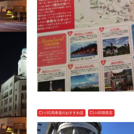
☆01馬車道のおすすめ店
☆82喫茶店