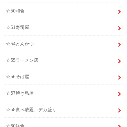
☆50和食
☆51寿司屋
☆54とんかつ
☆55ラーメン店
☆56そば屋
☆57焼き鳥屋
☆58食べ放題、デカ盛り
☆60洋食