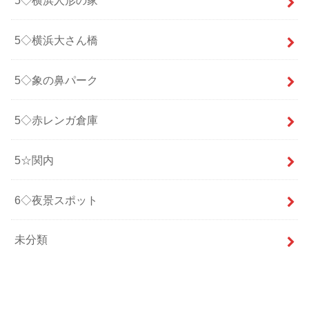
5◇横浜大さん橋
5◇象の鼻パーク
5◇赤レンガ倉庫
5☆関内
6◇夜景スポット
未分類