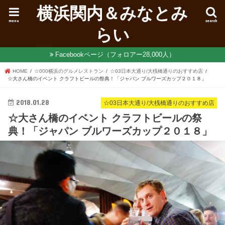
横浜関内＆みなとみ
menu
search
らい
Facebookページ（フォロアー28,000人）
HOME
☆000横浜のグルメレストラン
☆03日本大通り/大桟橋通りのおすすめ店
☆大さん橋のイベント クラフトビールの祭典！「ジャパン ブルワーズカップ２０１８」
2018.01.28
☆03日本大通り/大桟橋通りのおすすめ店
☆大さん橋のイベント クラフトビールの祭
典！「ジャパン ブルワーズカップ２０１８」