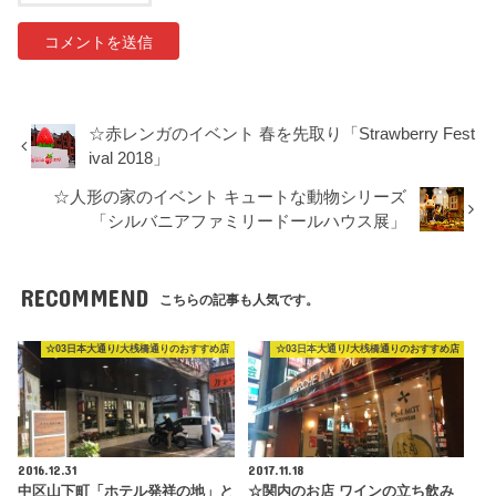
☆赤レンガのイベント 春を先取り「Strawberry Fest
ival 2018」
☆人形の家のイベント キュートな動物シリーズ
「シルバニアファミリードールハウス展」
RECOMMEND
こちらの記事も人気です。
☆03日本大通り/大桟橋通りのおすすめ店
☆03日本大通り/大桟橋通りのおすすめ店
2016.12.31
2017.11.18
中区山下町「ホテル発祥の地」と
☆関内のお店 ワインの立ち飲み