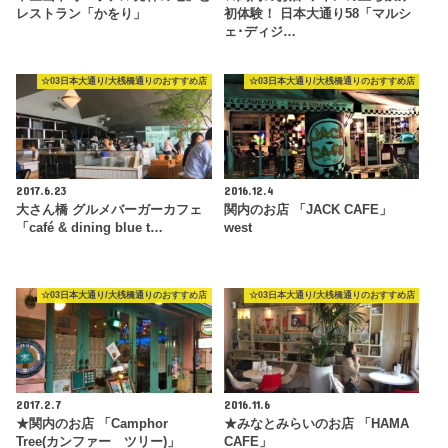
レストラン「かをり」
初体験！ 日本大通り58「マルシ
ェ･ディジ…
☆03日本大通り/大桟橋通りのおすすめ店
☆03日本大通り/大桟橋通りのおすすめ店
2017.6.23
2016.12.4
大さん橋 グルメバーガーカフェ
関内のお店 「JACK CAFE」
「café & dining blue t…
west
☆03日本大通り/大桟橋通りのおすすめ店
☆03日本大通り/大桟橋通りのおすすめ店
2017.2.7
2016.11.6
★関内のお店 「Camphor
★みなとみらいのお店 「HAMA
Tree(カンファー ツリー)」
CAFE」