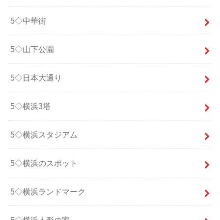
5◇中華街
5◇山下公園
5◇日本大通り
5◇横浜3塔
5◇横浜スタジアム
5◇横浜のスポット
5◇横浜ランドマーク
5◇横浜人形の家