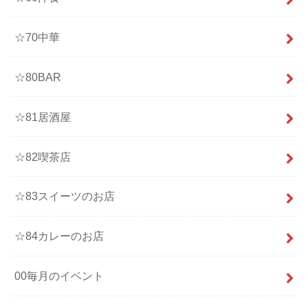
☆70中華
☆80BAR
☆81居酒屋
☆82喫茶店
☆83スイーツのお店
☆84カレーのお店
00毎月のイベント