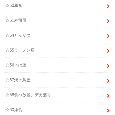
☆50和食
☆51寿司屋
☆54とんかつ
☆55ラーメン店
☆56そば屋
☆57焼き鳥屋
☆58食べ放題、デカ盛り
☆60洋食