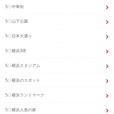
5◇中華街
5◇山下公園
5◇日本大通り
5◇横浜3塔
5◇横浜スタジアム
5◇横浜のスポット
5◇横浜ランドマーク
5◇横浜人形の家