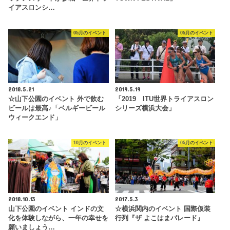
イアスロンシ…
05月のイベント
05月のイベント
2018.5.21
2019.5.19
☆山下公園のイベント 外で飲む
「2019 ITU世界トライアスロン
ビールは最高♪「ベルギービール
シリーズ横浜大会」
ウィークエンド」
10月のイベント
05月のイベント
2018.10.13
2017.5.3
山下公園のイベント インドの文
☆横浜関内のイベント 国際仮装
化を体験しながら、一年の幸せを
行列『ザ よこはまパレード』
願いましょう…