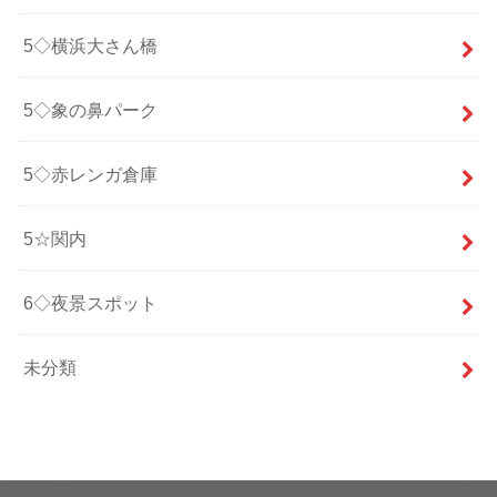
5◇横浜大さん橋
5◇象の鼻パーク
5◇赤レンガ倉庫
5☆関内
6◇夜景スポット
未分類