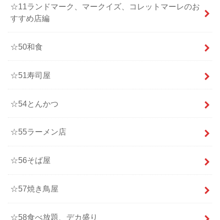
☆11ランドマーク、マークイズ、コレットマーレのお
すすめ店編
☆50和食
☆51寿司屋
☆54とんかつ
☆55ラーメン店
☆56そば屋
☆57焼き鳥屋
☆58食べ放題、デカ盛り