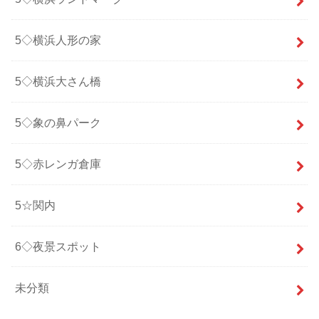
5◇横浜人形の家
5◇横浜大さん橋
5◇象の鼻パーク
5◇赤レンガ倉庫
5☆関内
6◇夜景スポット
未分類