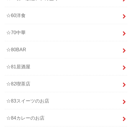
☆60洋食
☆70中華
☆80BAR
☆81居酒屋
☆82喫茶店
☆83スイーツのお店
☆84カレーのお店