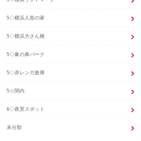
5◇横浜人形の家
5◇横浜大さん橋
5◇象の鼻パーク
5◇赤レンガ倉庫
5☆関内
6◇夜景スポット
未分類