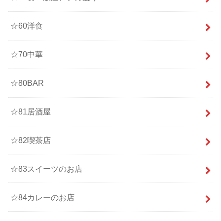
☆60洋食
☆70中華
☆80BAR
☆81居酒屋
☆82喫茶店
☆83スイーツのお店
☆84カレーのお店