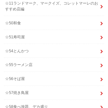
☆11ランドマーク、マークイズ、コレットマーレのお
すすめ店編
☆50和食
☆51寿司屋
☆54とんかつ
☆55ラーメン店
☆56そば屋
☆57焼き鳥屋
☆58食べ放題、デカ盛り