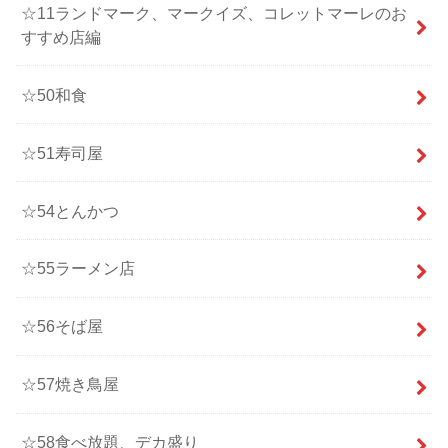
☆11ランドマーク、マークイズ、コレットマーレのお
すすめ店編
☆50和食
☆51寿司屋
☆54とんかつ
☆55ラーメン店
☆56そば屋
☆57焼き鳥屋
☆58食べ放題、デカ盛り