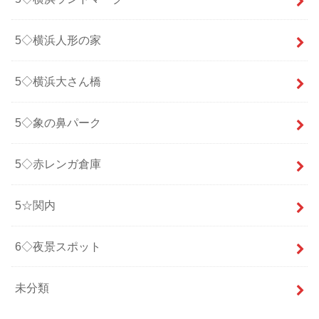
5◇横浜人形の家
5◇横浜大さん橋
5◇象の鼻パーク
5◇赤レンガ倉庫
5☆関内
6◇夜景スポット
未分類