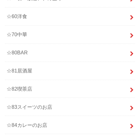
☆60洋食
☆70中華
☆80BAR
☆81居酒屋
☆82喫茶店
☆83スイーツのお店
☆84カレーのお店