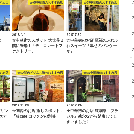
すめ店
☆05中華街のおすすめ店
☆05中華街のおすすめ店
2018.4.4
2017.7.30
た
☆中華街のスポット 大世界２
☆中華街のお店 至福のふわふ
」
階に登場！「チョコレートフ
わスイーツ『幸せのパンケー
ァクトリー」
キ』
すめ店
☆02関内ビジネス街のおすすめ店
☆05中華街のおすすめ店
2017.10.29
2017.7.26
プリン
☆関内のお店 癒しスポット♪
★中華街のお店 純喫茶『ブラ
ホテ
「猫cafe コックンの別荘」
ジル』残念ながら閉店してし
まいました！