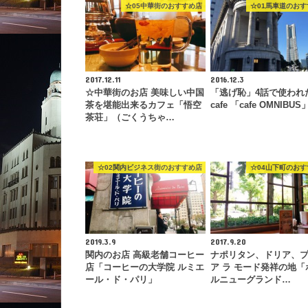
☆05中華街のおすすめ店
☆01馬車道のおす
2017.12.11
2016.12.3
☆中華街のお店 美味しい中国
「逃げ恥」4話で使われ
茶を堪能出来るカフェ「悟空
cafe 「cafe OMNIBUS
茶荘」（ごくうちゃ…
☆02関内ビジネス街のおすすめ店
☆04山下町のおす
2019.3.9
2017.9.20
関内のお店 高級老舗コーヒー
ナポリタン、ドリア、
店「コーヒーの大学院 ルミエ
ア ラ モード発祥の地「
ール・ド・パリ」
ルニューグランド…