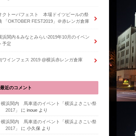
オクトーバフェスト 本場ドイツビールの祭
典 「OKTOBER FEST2019」＠赤レンガ倉庫
横浜関内＆みなとみらい2019年10月のイベン
ト予定
肉ワインフェス 2019 @横浜赤レンガ倉庫
最近のコメント
★横浜関内 馬車道のイベント「横浜よさこい祭
 2017」
に
inoue
より
★横浜関内 馬車道のイベント「横浜よさこい祭
 2017」
に
小久保
より