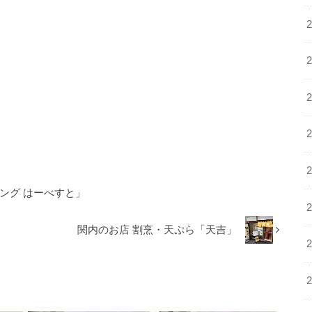
ング はーべすと」
関内のお店 割烹・天ぷら「天吉」