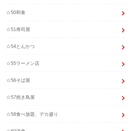
☆50和食
☆51寿司屋
☆54とんかつ
☆55ラーメン店
☆56そば屋
☆57焼き鳥屋
☆58食べ放題、デカ盛り
☆60洋食