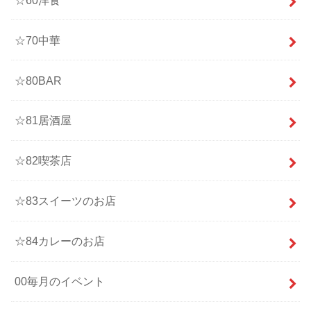
☆70中華
☆80BAR
☆81居酒屋
☆82喫茶店
☆83スイーツのお店
☆84カレーのお店
00毎月のイベント