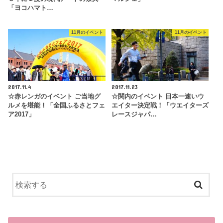
「ヨコハマト…
11月のイベント
11月のイベント
2017.11.4
2017.11.23
☆赤レンガのイベント ご当地グ
☆関内のイベント 日本一速いウ
ルメを堪能！「全国ふるさとフェ
エイター決定戦！「ウエイターズ
ア2017」
レースジャパ…