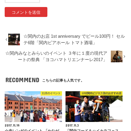
☆関内のお店 1st anniversary でビール100円！ セル
テ6階「関内ビアホール トマト酒場」
☆関内みなとみらいのイベント ３年に１度の現代ア
ートの祭典 「ヨコハマトリエンナーレ2017」
RECOMMEND
こちらの記事も人気です。
11月のイベント
☆02関内ビジネス街のおすすめ店
2017.11.19
2017.11.3
☆赤レンガのイベント 「かなが
「関内フード＆ハイカラフェス