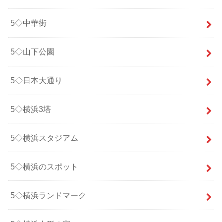
5◇中華街
5◇山下公園
5◇日本大通り
5◇横浜3塔
5◇横浜スタジアム
5◇横浜のスポット
5◇横浜ランドマーク