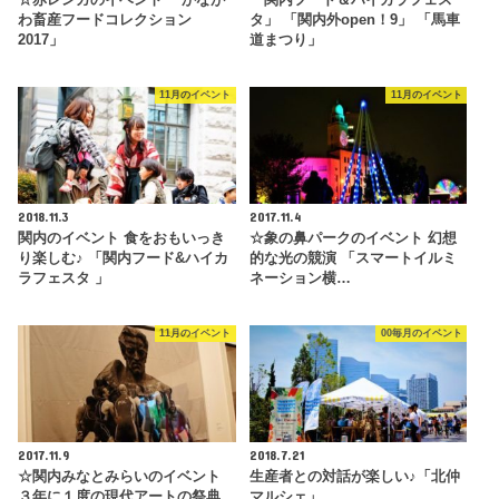
わ畜産フードコレクション
タ」 「関内外open！9」 「馬車
2017」
道まつり」
11月のイベント
11月のイベント
2018.11.3
2017.11.4
関内のイベント 食をおもいっき
☆象の鼻パークのイベント 幻想
り楽しむ♪ 「関内フード&ハイカ
的な光の競演 「スマートイルミ
ラフェスタ 」
ネーション横…
11月のイベント
00毎月のイベント
2017.11.9
2018.7.21
☆関内みなとみらいのイベント
生産者との対話が楽しい♪「北仲
３年に１度の現代アートの祭典
マルシェ」