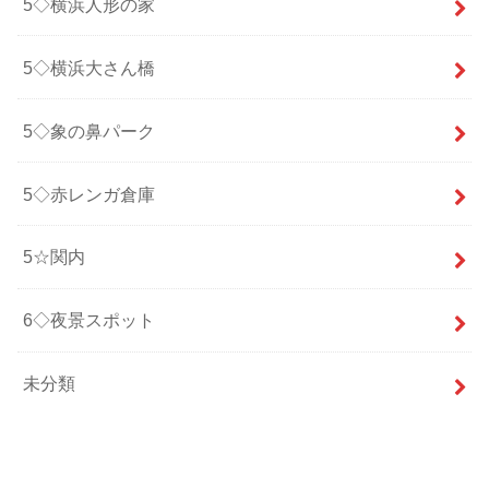
5◇横浜人形の家
5◇横浜大さん橋
5◇象の鼻パーク
5◇赤レンガ倉庫
5☆関内
6◇夜景スポット
未分類