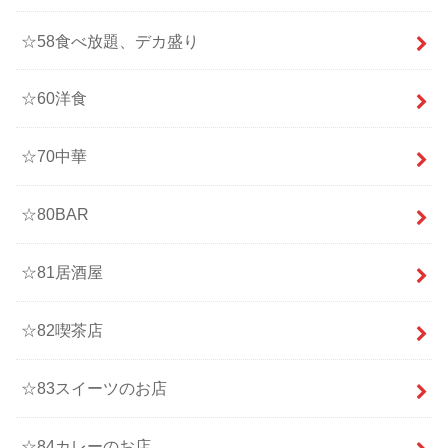
☆58食べ放題、デカ盛り
☆60洋食
☆70中華
☆80BAR
☆81居酒屋
☆82喫茶店
☆83スイーツのお店
☆84カレーのお店