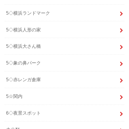
5◇横浜ランドマーク
5◇横浜人形の家
5◇横浜大さん橋
5◇象の鼻パーク
5◇赤レンガ倉庫
5☆関内
6◇夜景スポット