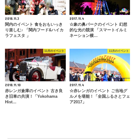
2018.11.3
2017.11.4
関内のイベント 食をおもいっき
☆象の鼻パークのイベント 幻想
り楽しむ♪ 「関内フード&ハイカ
的な光の競演 「スマートイルミ
ラフェスタ 」
ネーション横…
11月のイベント
11月のイベント
2018.11.10
2017.11.4
赤レンガ倉庫のイベント 古き良
☆赤レンガのイベント ご当地グ
き旧車の共演！「Yokohama
ルメを堪能！「全国ふるさとフェ
Hist…
ア2017」