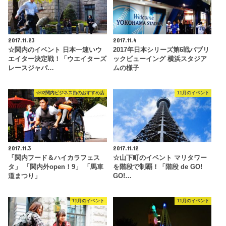
2017.11.23
2017.11.4
☆関内のイベント 日本一速いウ
2017年日本シリーズ第6戦パブリ
エイター決定戦！「ウエイターズ
ックビューイング 横浜スタジア
レースジャパ…
ムの様子
☆02関内ビジネス街のおすすめ店
11月のイベント
2017.11.3
2017.11.12
「関内フード＆ハイカラフェス
☆山下町のイベント マリタワー
タ」 「関内外open！9」 「馬車
を階段で制覇！「階段 de GO!
道まつり」
GO!…
11月のイベント
11月のイベント