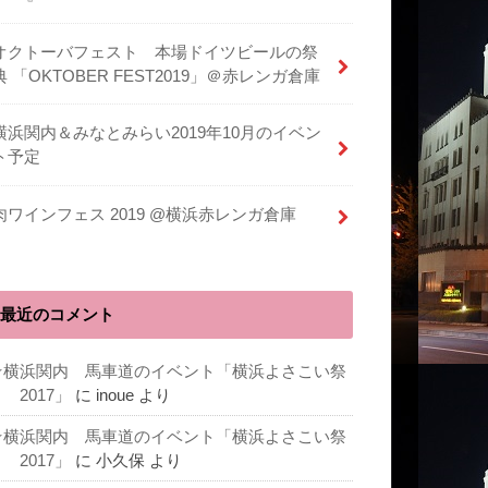
オクトーバフェスト 本場ドイツビールの祭
典 「OKTOBER FEST2019」＠赤レンガ倉庫
横浜関内＆みなとみらい2019年10月のイベン
ト予定
肉ワインフェス 2019 @横浜赤レンガ倉庫
最近のコメント
★横浜関内 馬車道のイベント「横浜よさこい祭
 2017」
に
inoue
より
★横浜関内 馬車道のイベント「横浜よさこい祭
 2017」
に
小久保
より