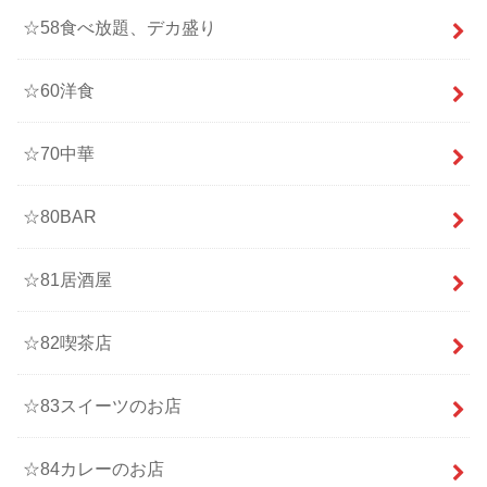
☆58食べ放題、デカ盛り
☆60洋食
☆70中華
☆80BAR
☆81居酒屋
☆82喫茶店
☆83スイーツのお店
☆84カレーのお店