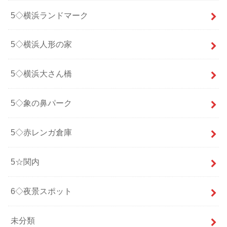
5◇横浜ランドマーク
5◇横浜人形の家
5◇横浜大さん橋
5◇象の鼻パーク
5◇赤レンガ倉庫
5☆関内
6◇夜景スポット
未分類