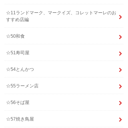
☆11ランドマーク、マークイズ、コレットマーレのお
すすめ店編
☆50和食
☆51寿司屋
☆54とんかつ
☆55ラーメン店
☆56そば屋
☆57焼き鳥屋